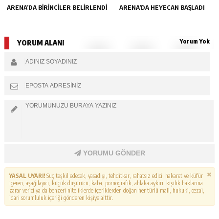
ARENA’DA BİRİNCİLER BELİRLENDİ
ARENA’DA HEYECAN BAŞLADI
Yorum Yok
YORUM ALANI
YORUMU GÖNDER
YASAL UYARI!
Suç teşkil edecek, yasadışı, tehditkar, rahatsız edici, hakaret ve küfür
içeren, aşağılayıcı, küçük düşürücü, kaba, pornografik, ahlaka aykırı, kişilik haklarına
zarar verici ya da benzeri niteliklerde içeriklerden doğan her türlü mali, hukuki, cezai,
idari sorumluluk içeriği gönderen kişiye aittir.