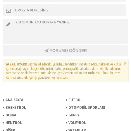
YORUMU GÖNDER
YASAL UYARI!
Suç teşkil edecek, yasadışı, tehditkar, rahatsız edici, hakaret ve küfür
içeren, aşağılayıcı, küçük düşürücü, kaba, pornografik, ahlaka aykırı, kişilik haklarına
zarar verici ya da benzeri niteliklerde içeriklerden doğan her türlü mali, hukuki, cezai,
idari sorumluluk içeriği gönderen kişiye aittir.
ANA SAYFA
FUTBOL
BASKETBOL
OTOMOBİL SPORLARI
DÜNYA
GÜNEY
HENTBOL
VOLEYBOL
DİĞER
YAZARLAR