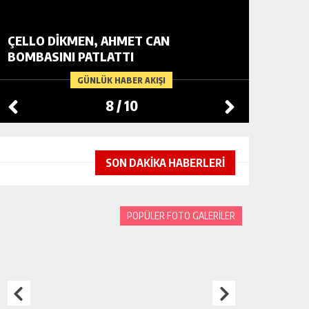
ÇELLO DİKMEN, AHMET CAN
BOMBASINI PATLATTI
RAMAZA
GÜNLÜK HABER AKIŞI
8
/
10
SON DAKİKA HABERLERİ
POPÜLER FOTO GALERİLER