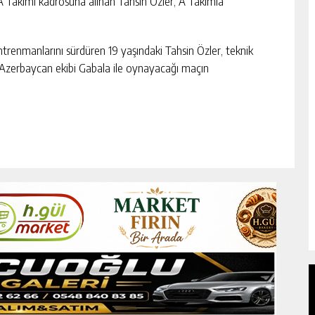
A Takımı kadrosuna alınan Tahsin Özler, A Takımla
enmanlarını sürdüren 19 yaşındaki Tahsin Özler, teknik
, Azerbaycan ekibi Gabala ile oynayacağı maçın