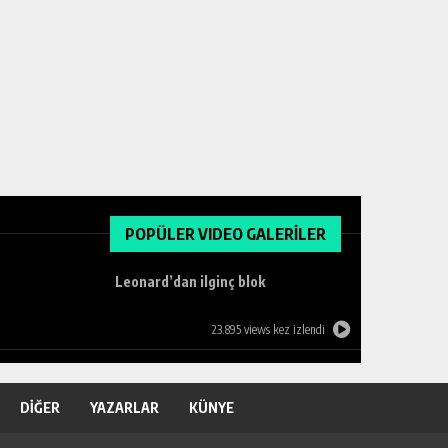
POPÜLER VIDEO GALERİLER
Leonard’dan ilginç blok
23.895 views kez izlendi
DİĞER
YAZARLAR
KÜNYE