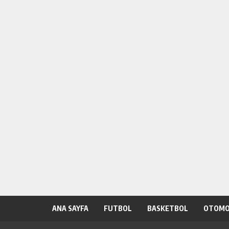
ANA SAYFA
FUTBOL
BASKETBOL
OTOMO