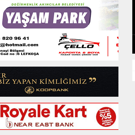
U
NEHİR VE ARDA, ÇETİNKAYA YOLCUSU
GÜNLÜK HABER AKIŞI