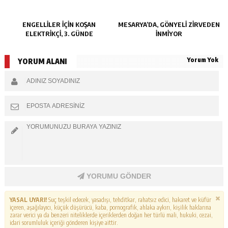
ENGELLİLER İÇİN KOŞAN
MESARYA’DA, GÖNYELİ ZİRVEDEN
ELEKTRİKÇİ, 3. GÜNDE
İNMİYOR
Yorum Yok
YORUM ALANI
YORUMU GÖNDER
YASAL UYARI!
Suç teşkil edecek, yasadışı, tehditkar, rahatsız edici, hakaret ve küfür
içeren, aşağılayıcı, küçük düşürücü, kaba, pornografik, ahlaka aykırı, kişilik haklarına
zarar verici ya da benzeri niteliklerde içeriklerden doğan her türlü mali, hukuki, cezai,
idari sorumluluk içeriği gönderen kişiye aittir.