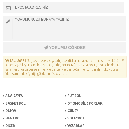
YORUMU GÖNDER
YASAL UYARI!
Suç teşkil edecek, yasadışı, tehditkar, rahatsız edici, hakaret ve küfür
içeren, aşağılayıcı, küçük düşürücü, kaba, pornografik, ahlaka aykırı, kişilik haklarına
zarar verici ya da benzeri niteliklerde içeriklerden doğan her türlü mali, hukuki, cezai,
idari sorumluluk içeriği gönderen kişiye aittir.
ANA SAYFA
FUTBOL
BASKETBOL
OTOMOBİL SPORLARI
DÜNYA
GÜNEY
HENTBOL
VOLEYBOL
DİĞER
YAZARLAR