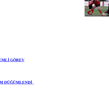
EMLİ GÖREV
ZIM DÜĞÜMLENDİ