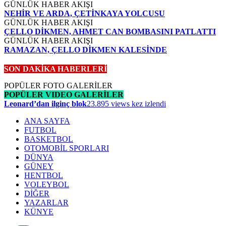
GÜNLÜK HABER AKIŞI
NEHİR VE ARDA, ÇETİNKAYA YOLCUSU
GÜNLÜK HABER AKIŞI
ÇELLO DİKMEN, AHMET CAN BOMBASINI PATLATTI
GÜNLÜK HABER AKIŞI
RAMAZAN, ÇELLO DİKMEN KALESİNDE
SON DAKİKA HABERLERİ
POPÜLER FOTO GALERİLER
POPÜLER VIDEO GALERİLER
Leonard’dan ilginç blok
23.895 views kez izlendi
ANA SAYFA
FUTBOL
BASKETBOL
OTOMOBİL SPORLARI
DÜNYA
GÜNEY
HENTBOL
VOLEYBOL
DİĞER
YAZARLAR
KÜNYE