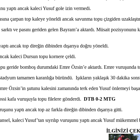
nu yaptı ancak kaleci Yusuf gole izin vermedi.
na çarpan top kaleye yöneldi ancak savunma topu çizgiden uzaklaştır
a sarktı ve pasını geriden gelen Bayram’a aktardı. Müsait pozisyonunu 
tı ancak top direğin dibinden dışarıya doğru yöneldi.
ancak kaleci Dursun topu kornere çeldi.
 topu geride bomboş durumdaki Emre Özsin’e aktardı. Emre vuruşunda to
tadyum tamamen karanlığa büründü. Işıkların yaklaşık 30 dakika sonra
re Özsin’in şutunu kalesini zamanında terk eden Yusuf önlemeyi başa
ssi kafa vuruşuyla topu filelere gönderdi.
DTB 0-2 MTG
unu yaptı ancak top az farkla direğin dibinden dışarıya gitti.
sel, kaleci Yusuf’tan sıyrılıp vuruşunu yaptı ancak Yusuf mükemmel bir 
İLGİNİZİ ÇE