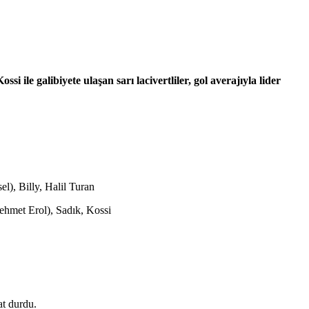
le galibiyete ulaşan sarı lacivertliler, gol averajıyla lider
), Billy, Halil Turan
hmet Erol), Sadık, Kossi
at durdu.