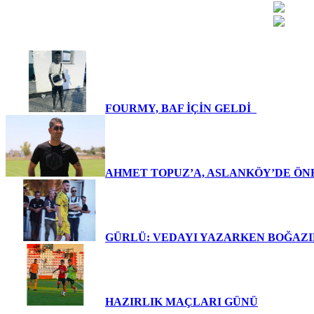
FOURMY, BAF İÇİN GELDİ
AHMET TOPUZ’A, ASLANKÖY’DE ÖN
GÜRLÜ: VEDAYI YAZARKEN BOĞA
HAZIRLIK MAÇLARI GÜNÜ