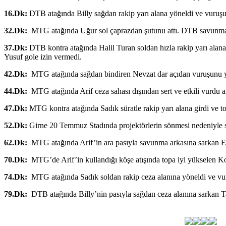
16.Dk:
DTB atağında Billy sağdan rakip yarı alana yöneldi ve vuruşu
32.Dk:
MTG atağında Uğur sol çaprazdan şutunu attı. DTB savunması
37.Dk:
DTB kontra atağında Halil Turan soldan hızla rakip yarı alan
Yusuf gole izin vermedi.
42.Dk:
MTG atağında sağdan bindiren Nevzat dar açıdan vuruşunu yap
44.Dk:
MTG atağında Arif ceza sahası dışından sert ve etkili vurdu 
47.Dk:
MTG kontra atağında Sadık süratle rakip yarı alana girdi ve
52.Dk:
Girne 20 Temmuz Stadında projektörlerin sönmesi nedeniyle s
62.Dk:
MTG atağında Arif’in ara pasıyla savunma arkasına sarkan Em
70.Dk:
MTG’de Arif’in kullandığı köşe atışında topa iyi yükselen Ko
74.Dk:
MTG atağında Sadık soldan rakip ceza alanına yöneldi ve vuruş
79.Dk:
DTB atağında Billy’nin pasıyla sağdan ceza alanına sarkan Tan