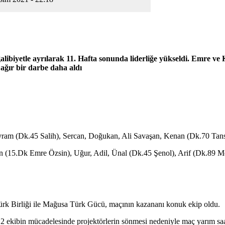
etle ayrılarak 11. Hafta sonunda liderliğe yükseldi. Emre ve Kossi i
ağır bir darbe daha aldı
m (Dk.45 Salih), Sercan, Doğukan, Ali Savaşan, Kenan (Dk.70 Tansel
(15.Dk Emre Özsin), Uğur, Adil, Ünal (Dk.45 Şenol), Arif (Dk.89 Me
k Birliği ile Mağusa Türk Gücü, maçının kazananı konuk ekip oldu.
en 2 ekibin mücadelesinde projektörlerin sönmesi nedeniyle maç yarım sa