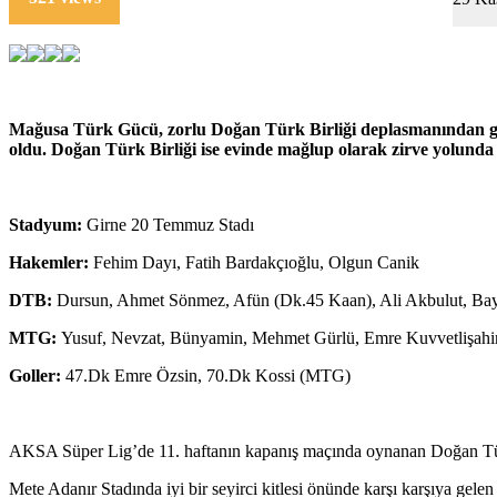
Mağusa Türk Gücü, zorlu Doğan Türk Birliği deplasmanından galibiy
oldu. Doğan Türk Birliği ise evinde mağlup olarak zirve yolunda 
Stadyum:
Girne 20 Temmuz Stadı
Hakemler:
Fehim Dayı, Fatih Bardakçıoğlu, Olgun Canik
DTB:
Dursun, Ahmet Sönmez, Afün (Dk.45 Kaan), Ali Akbulut, Bayra
MTG:
Yusuf, Nevzat, Bünyamin, Mehmet Gürlü, Emre Kuvvetlişahin 
Goller:
47.Dk Emre Özsin, 70.Dk Kossi (MTG)
AKSA Süper Lig’de 11. haftanın kapanış maçında oynanan Doğan Tür
Mete Adanır Stadında iyi bir seyirci kitlesi önünde karşı karşıya gel